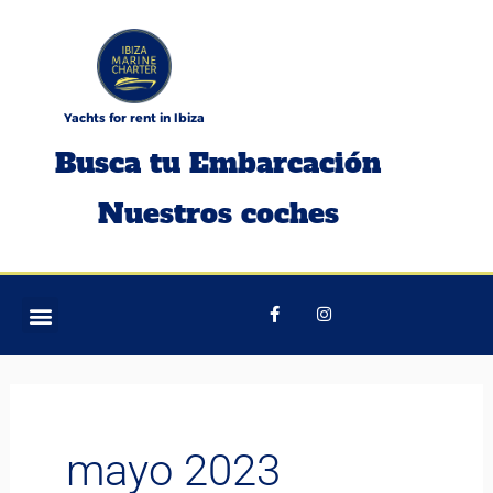
Ir
al
contenido
Yachts for rent in Ibiza
Busca tu Embarcación
Nuestros coches
F
I
a
n
c
s
e
t
b
a
o
g
o
r
k
a
-
m
f
mayo 2023